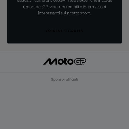
esclusivi, come la MotoGP™ Newsletter, che include
report dei GP, video incredibili e informazioni
interessanti sul nostro sport.
ISCRIVITI GRATIS
Sponsor ufficiali