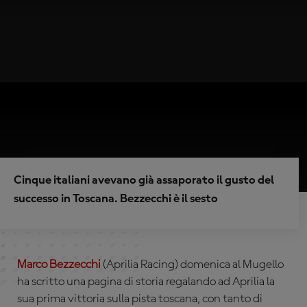
Cinque italiani avevano già assaporato il gusto del
successo in Toscana. Bezzecchi è il sesto
Marco Bezzecchi
(
Aprilia Racing
) domenica al Mugello
ha scritto una pagina di storia regalando ad Aprilia la
sua prima vittoria sulla pista toscana, con tanto di