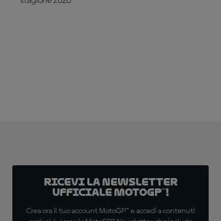
stagione 2026
ABBONATI ADESSO!
Ricevi la newsletter
ufficiale MotoGP™!
Crea ora il tuo account MotoGP™ e accedi a contenuti