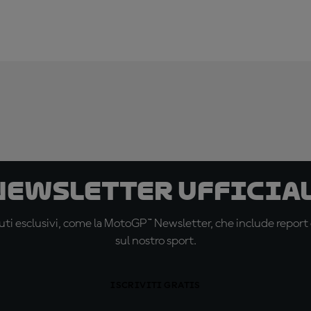
 newsletter ufficial
ti esclusivi, come la MotoGP™ Newsletter, che include report de
sul nostro sport.
ISCRIVITI GRATIS