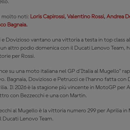
ello.
o molto noti:
Loris Capirossi
,
Valentino Rossi
,
Andrea D
co Bagnaia
.
i e Dovizioso vantano una vittoria a testa in top class
 un altro podio domenica con il
Ducati Lenovo Team
, 
torie per Rossi.
ince su una moto italiana nel GP d'Italia al Mugello" r
vo. Bagnaia, Dovizioso e Petrucci ce l'hanno fatta con 
lia. Il 2026 è la stagione più vincente in MotoGP per A
uattro con Bezzecchi e una con Martin.
zecchi al Mugello è la vittoria numero 299 per Aprilia i
el
Ducati Lenovo Team
.