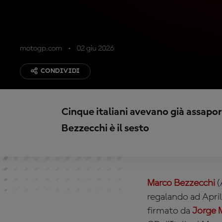
motogp.com
02 giu 2026
CONDIVIDI
Cinque italiani avevano già assapor
Bezzecchi è il sesto
Marco Bezzecchi
(
regalando ad April
firmato da
Jorge 