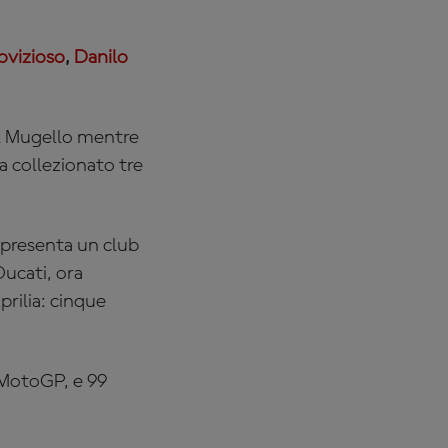
ovizioso
,
Danilo
 al Mugello mentre
ha collezionato tre
appresenta un club
Ducati, ora
prilia: cinque
n MotoGP, e 99