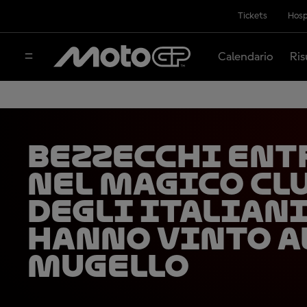
Tickets
Hosp
Calendario
Ris
Bezzecchi ent
nel magico cl
degli italiani
hanno vinto a
Mugello