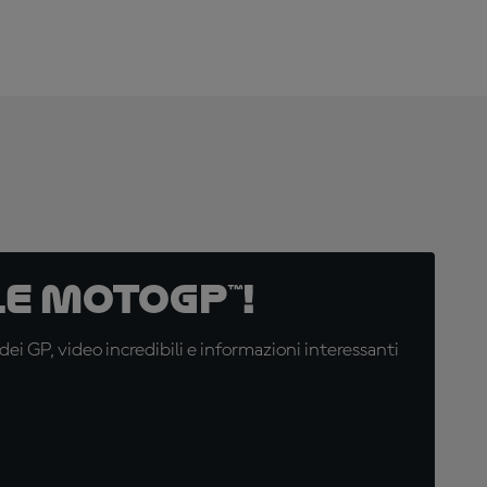
e MotoGP™!
i GP, video incredibili e informazioni interessanti