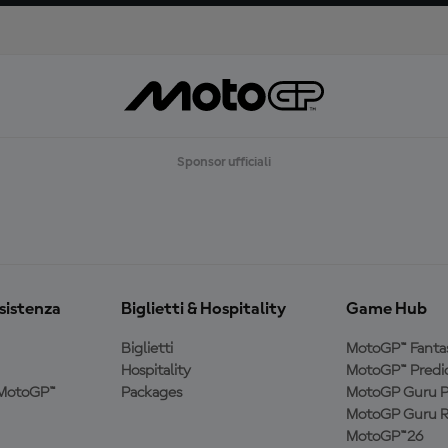
Sponsor ufficiali
ssistenza
Biglietti & Hospitality
Game Hub
Biglietti
MotoGP™ Fanta
Hospitality
MotoGP™ Predic
a MotoGP™
Packages
MotoGP Guru P
MotoGP Guru R
MotoGP™26