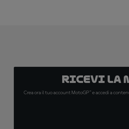
Ricevi la
Crea ora il tuo account MotoGP™ e accedi a contenu