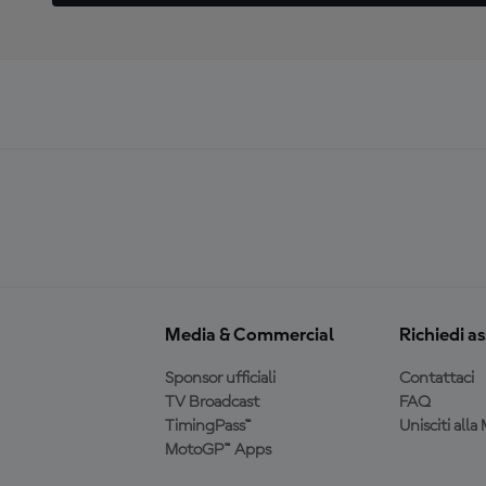
Media & Commercial
Richiedi a
Sponsor ufficiali
Contattaci
TV Broadcast
FAQ
TimingPass™
Unisciti all
MotoGP™ Apps