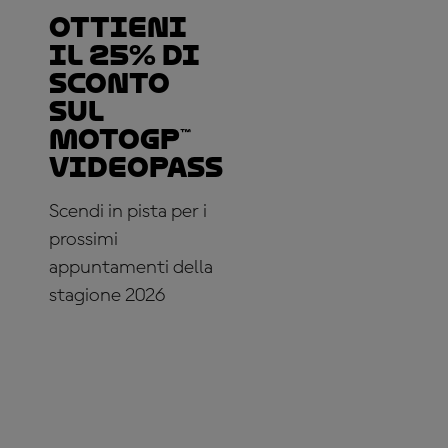
Ottieni
il 25% di
sconto
sul
MotoGP™
VideoPass
Scendi in pista per i
prossimi
appuntamenti della
stagione 2026
ABBONATI
ADESSO!