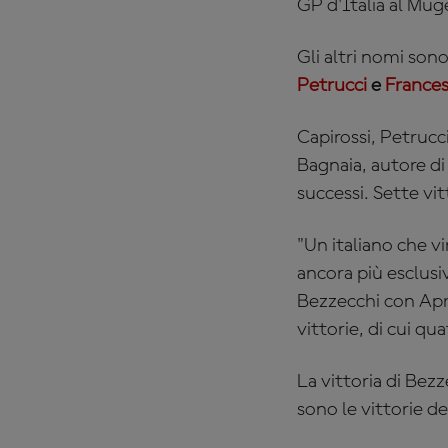
GP d'Italia al Mug
Gli altri nomi son
Petrucci
e
Frances
Capirossi, Petrucc
Bagnaia, autore di
successi. Sette vit
"Un italiano che v
ancora più esclusi
Bezzecchi con Apri
vittorie, di cui q
La vittoria di Bez
sono le vittorie d