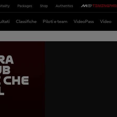
itality
Packages
Shop
Authentics
ultati
Classifiche
Piloti e team
VideoPass
Video
ra
ub
 che
l