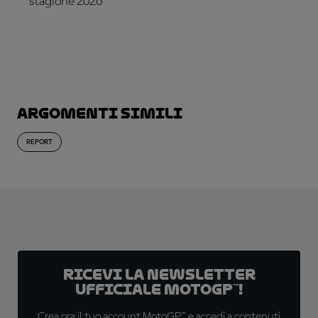
stagione 2026
ABBONATI ADESSO!
Argomenti simili
REPORT
Ricevi la newsletter
ufficiale MotoGP™!
Crea ora il tuo account MotoGP™ e accedi a contenuti