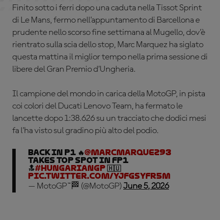
Finito sotto i ferri dopo una caduta nella Tissot Sprint
di Le Mans, fermo nell’appuntamento di Barcellona e
prudente nello scorso fine settimana al Mugello, dov’è
rientrato sulla scia dello stop, Marc Marquez ha siglato
questa mattina il miglior tempo nella prima sessione di
libere del Gran Premio d’Ungheria.
Il campione del mondo in carica della MotoGP, in pista
coi colori del Ducati Lenovo Team, ha fermato le
lancette dopo 1:38.626 su un tracciato che dodici mesi
fa l’ha visto sul gradino più alto del podio.
Back in P1 🔥
@marcmarquez93
takes top spot in FP1
🔝
#HungarianGP
🇭🇺
pic.twitter.com/yjFGsYFr5M
— MotoGP™🏁 (@MotoGP)
June 5, 2026