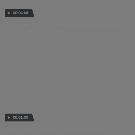
00:04:48
Il fresco iridato WorldSBK in Malesia come wildcard:
cosa si aspetta?
09 NOV 2023
00:01:00
Dal MotoGP™ al WorldSBK, da protagonista