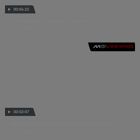
00:04:22
La traiettoria di Bautista in MotoGP™
23 AGO 2018
00:02:07
Bautista: “Mi sento meglio che al Sachsenring”
03 AGO 2018