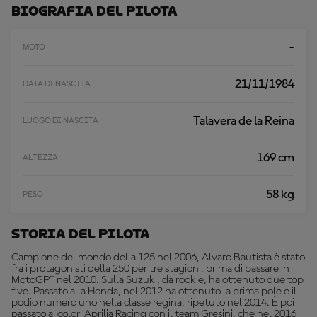
A
Biografia Del Pilota
A
L
T
-
MOTO
R
O
21/11/1984
DATA DI NASCITA
Talavera de la Reina
LUOGO DI NASCITA
169 cm
ALTEZZA
58 kg
PESO
Storia Del Pilota
Campione del mondo della 125 nel 2006, Alvaro Bautista è stato
fra i protagonisti della 250 per tre stagioni, prima di passare in
MotoGP™ nel 2010. Sulla Suzuki, da rookie, ha ottenuto due top
five. Passato alla Honda, nel 2012 ha ottenuto la prima pole e il
podio numero uno nella classe regina, ripetuto nel 2014. È poi
passato ai colori Aprilia Racing con il team Gresini, che nel 2016