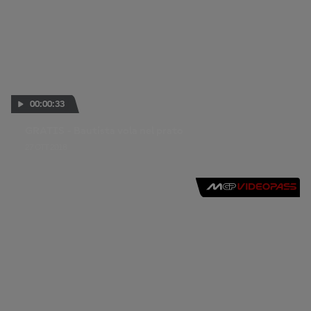
00:00:33
GRATIS - Bautista vola nel prato
27 OTT 2018