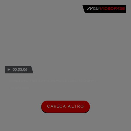
00:03:06
Bautista: "Mi sento come se avessi 20 anni"
27 APR 2018
CARICA ALTRO
C
A
R
I
C