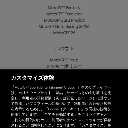
MotoGP™ Fantasy
MotoGP™ Predictor
MotoGP Guru Predict
MotoGP Guru Racing 25/26
MotoGP™26
アバウト
MotoGP Group
クッキーポリシー
利用規約
カスタマイズ体験
プライバシーポリシー
購入ポリシー
『MotoGP™ Sports Entertainment Group』とそのサプライヤー
は、当社のウェブサイト、製品、サービスとのやり取りを測
定し、利用者の閲覧習慣（例えば閲覧したページ）に基づい
て作成したプロフィールに基づいて、利用者に合わせた広告
オフィシャルアプリ
を表示するために、『Cookie（クッキー）』や同様の技術を
使用しています。『全てを有効にする』をクリックすると、
これらの目的のために、利用者のデバイスにクッキーが保存
されることに同意したことになります。『カスタマイズ』を