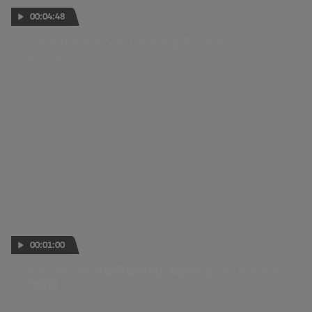
00:04:48
「エキサイティング！ベストを尽くそう」
09 NOV 2023
00:01:00
スーパーバイク世界選手権に転向するバウティスタ
の軌跡
18 NOV 2018