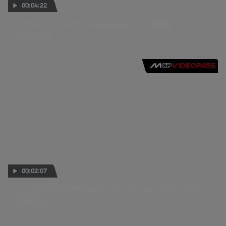
00:04:22
アルバロ・バウティスタ～キャリアの奇跡
23 AUG 2018
00:02:07
バウティスタ「ザクセンリンクよりもフィーリング
が良い」
03 AUG 2018