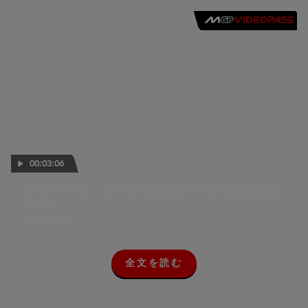
00:03:06
バウティスタ「２０歳で最初のシーズンを迎えた気
分だ」
27 APR 2018
全文を読む
全
文
を
読