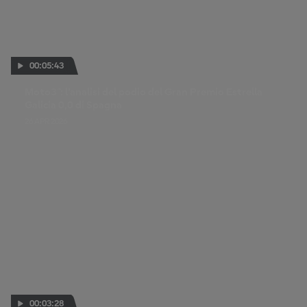
00:05:43
Moto3™: l'analisi del podio del Gran Premio Estrella
Galicia 0,0 di Spagna
26 APR 2026
00:03:28