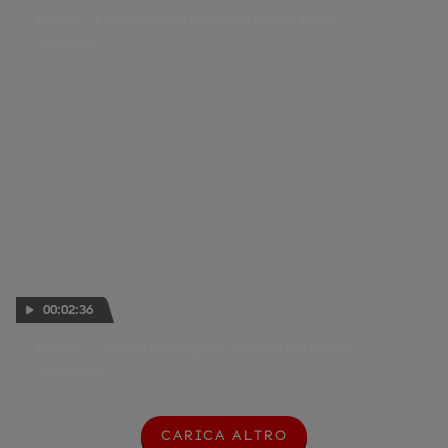
Moto3™: l'idolo di casa Rueda in pole a Jerez
26 APR 2025
00:02:36
Moto3™ - GP del Portogallo: l'analisi del podio
26 MAR 2023
CARICA ALTRO
C