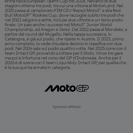
entra nella European Talent Cup nel 2018. Nell'arco di due
stagioni ottiene tre podi, tra cui una vittoria al MotorLand. Nel
2020 passa al campionato FIM CEV Repsol Moto3™ e alla Red
Bull MotoGP™ Rookies Cup, dove raccoglie subito tre podi che
nel 2021 salgono a sette, incluse due vittorie e un terzo posto
finale. Un paio anche i successi nel Moto3™ Junior World
Championship, ad Aragon e Jerez. Dal 2022 passa al Mondiale, a
partire dal round del Mugello. Nella tappa successiva, in
Catalogna, è già sul podio, che ripete in Austria. Il 2023, primo
anno completo, lo vede chiudere decimo in classifica con due
podi. Nel 2024 sale sul podio quattro volte. Nel 2025 corre con il
team Intact GP, provando a lottare per il titolo. Vince tre gare
ma poi si infortuna nel corso del GP d'Indonesia. Anche per il
2026 è di scena con il team Liqui Moly Intact GP, per quella che
è la sua quinta annata in categoria.
Sponsor ufficiali