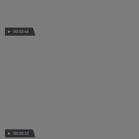
00:03:45
Moto3™: Muñoz imprendibile nella prima giornata
09 MAG 2025
00:05:15