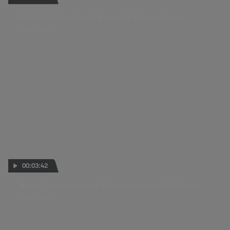
Moto3™: Quiles in pole davanti a Munoz e Carpe
25 APR 2026
00:03:42
Moto3™: nessuno come Munoz nel venerdì di Motegi
26 SET 2025