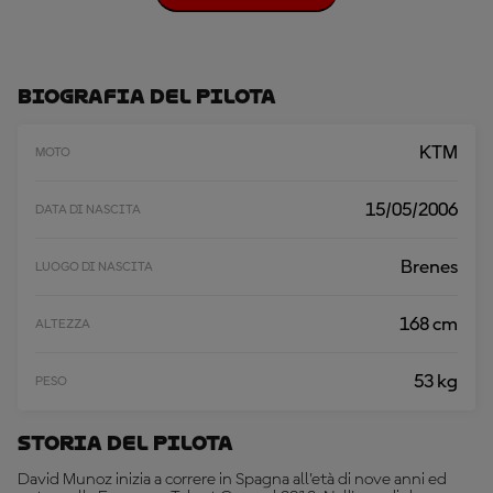
A
R
I
C
A
Biografia Del Pilota
A
L
T
KTM
MOTO
R
O
15/05/2006
DATA DI NASCITA
Brenes
LUOGO DI NASCITA
168 cm
ALTEZZA
53 kg
PESO
Storia Del Pilota
David Munoz inizia a correre in Spagna all’età di nove anni ed