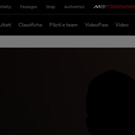
itality
Packages
Shop
Authentics
ultati
Classifiche
Piloti e team
VideoPass
Video