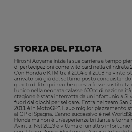
Storia Del Pilota
Hiroshi Aoyama inizia la sua carriera a tempo pi
di partecipazioni come wild card nella cilindrata 2
Con Honda e KTM tra il 2004 e il 2008 ha vinto o
arrivato più giù del settimo posto conquistando n
quarto di litro prima che questa fosse sostituita
l’unico nella neonata calasse 600cc di nazionalità
stagione è stata interrotta da un infortunio a Si
fuori dai giochi per sei gare. Entra nel team San 
2011 è in MotoGP™, il suo miglior piazzamento st
al GP di Spagna. L’anno successivo è nel WorldS
Honda ma non è un’esperienza brillante e torna
Avintia. Nel 2013 è vittima di un altro infortuni
con il team Power Electronics Aspar pilotando