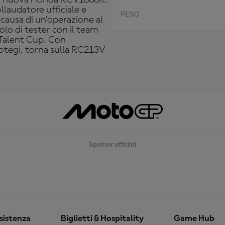
laudatore ufficiale e
PESO
 causa di un’operazione al
olo di tester con il team
a Talent Cup. Con
Motegi, torna sulla RC213V
Sponsor ufficiali
ssistenza
Biglietti & Hospitality
Game Hub