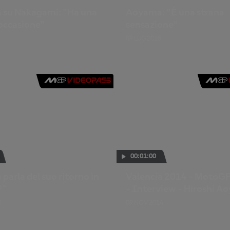
su Nakagami: "Ha una
Aoyama: "È una strana
occasione"
sensazione"
09 LUG 2015
00:01:00
arla del suo ritorno in
Valencia 2014 - MotoG
P™
- Interview - Hiroshi A
5
09 NOV 2014