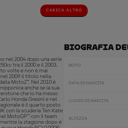
CARICA ALTRO
C
A
R
I
C
A
A
Biografia De
L
T
R
eno nel 2004 dopo una serie
O
50cc tra il 2000 e il 2003.
MOTO
tto volte e non è mai
el 2009 il titolo nella
 dalla Moto2™. Nel 2010 è
DATA DI NASCITA
 nipponica anche se la sua
lverstone che lo ha messo
Carlo Honda Gresini e nel
LUOGO DI NASCITA
agionale è il quarto posto
BK con la scuderia Ten Kate
 nel MotoGP™ con il team
ALTEZZA
o mentre la stagione dopo è
 la nuova Honda RCV1000R.