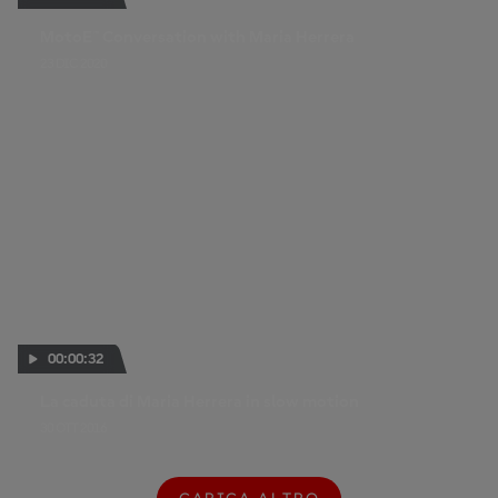
MotoE™ Conversation with Maria Herrera
23 DIC 2020
00:00:32
La caduta di Maria Herrera in slow motion
30 OTT 2016