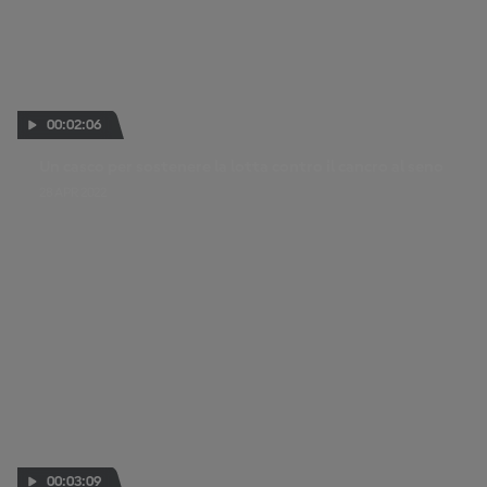
00:02:06
Un casco per sostenere la lotta contro il cancro al seno
28 APR 2022
00:03:09