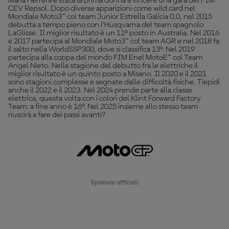
Maria Herrera è stata la prima donna a vincere una gara del FIM
CEV Repsol. Dopo diverse apparizioni come wild card nel
Mondiale Moto3™ col team Junior Estrella Galicia 0,0, nel 2015
debutta a tempo pieno con l’Husqvarna del team spagnolo
LaGlisse. Il miglior risultato è un 11° posto in Australia. Nel 2016
e 2017 partecipa al Mondiale Moto3™ col team AGR e nel 2018 fa
il salto nella WorldSSP300, dove si classifica 13°. Nel 2019
partecipa alla coppa del mondo FIM Enel MotoE™ col Team
Angel Nieto. Nella stagione del debutto fra le elettriche il
miglior risultato è un quinto posto a Misano. Il 2020 e il 2021
sono stagioni complesse e segnate dalle difficoltà fisiche. Tiepidi
anche il 2022 e il 2023. Nel 2024 prende parte alla classe
elettrica, questa volta con i colori del Klint Forward Factory
Team: a fine anno è 16°. Nel 2025 insieme allo stesso team
riuscirà a fare dei passi avanti?
Sponsor ufficiali