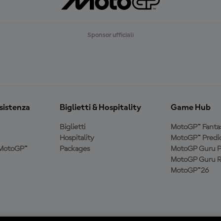
A
L
T
R
Sponsor ufficiali
O
ssistenza
Biglietti & Hospitality
Game Hub
Biglietti
MotoGP™ Fanta
Hospitality
MotoGP™ Predic
a MotoGP™
Packages
MotoGP Guru P
MotoGP Guru R
MotoGP™26