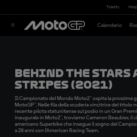
Tickets
Hosp
Calendario
Ris
Behind the Stars 
Stripes (2021)
Il Campionato del Mondo Moto2™ ospita la prossima ge
MotoGP™. Nelle fila della scuderia vincitrice del titolo n
recente pilota statunitense sul podio in un Gran Premi
inaugurale in Moto2™, troviamo Cameron Beaubier, il 
americano Superbike che insegue il sogno del Camp
a 28 anni con l'American Racing Team.