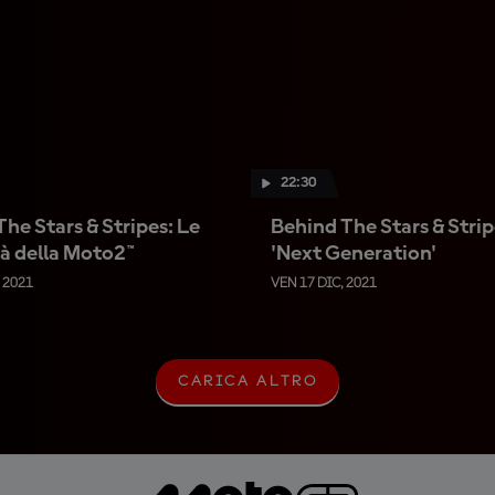
22:30
he Stars & Stripes: Le
Behind The Stars & Strip
tà della Moto2™
'Next Generation'
 2021
VEN 17 DIC, 2021
CARICA ALTRO
C
A
R
I
C
A