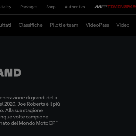
itality
Packages
Shop
Authentics
ultati
Classifiche
Piloti e team
VideoPass
Video
and
nerazione di grandi della
el 2020, Joe Roberts è il più
o. Alla sua stagione
cinque volte campione
ionato del Mondo MotoGP™