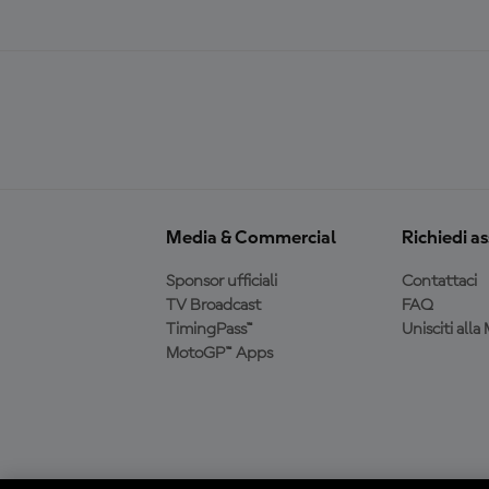
Media & Commercial
Richiedi a
Sponsor ufficiali
Contattaci
TV Broadcast
FAQ
TimingPass™
Unisciti all
MotoGP™ Apps
Scarica l'app ufficiale