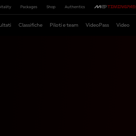
itality
Packages
Shop
Authentics
ultati
Classifiche
Piloti e team
VideoPass
Video