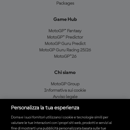
Packages
Game Hub
MotoGP™ Fantasy
MotoGP™ Predictor
MotoGP Guru Predict
MotoGP Guru Racing 25/26
MotoGP™26
Chi siamo
MotoGP Group
Informativa sui cookie
Avviso legale
Informativa sulla privacy
Personalizza la tua esperienza
Condizioni di acquisto
Dorna e i suoi fornitori utilizzano i cookie e tecnologie simili per
valutare le tue interazioni con i propri siti web, prodotti e servizi al
fine di mostrarti una pubblicità personalizzata basata sulle tue