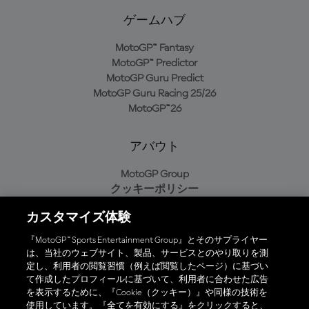
ゲームハブ
MotoGP™ Fantasy
MotoGP™ Predictor
MotoGP Guru Predict
MotoGP Guru Racing 25/26
MotoGP™26
アバウト
MotoGP Group
クッキーポリシー
利用規約
カスタマイズ体験
プライバシーポリシー
購入ポリシー
『MotoGP™ Sports Entertainment Group』とそのサプライヤー
は、当社のウェブサイト、製品、サービスとのやり取りを測
定し、利用者の閲覧習慣（例えば閲覧したページ）に基づい
て作成したプロフィールに基づいて、利用者に合わせた広告
オフィシャルアプリ
を表示するために、『Cookie（クッキー）』や同様の技術を
使用しています。『全てを有効にする』をクリックすると、