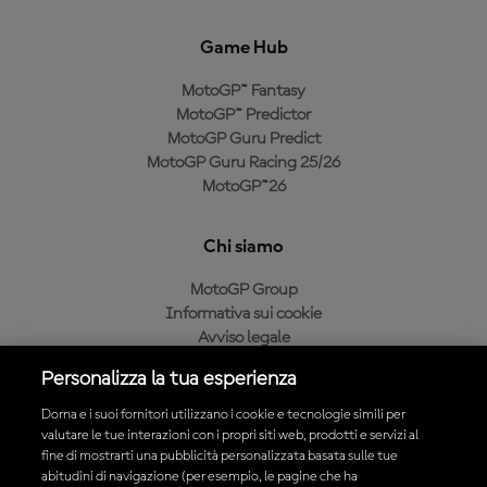
Game Hub
MotoGP™ Fantasy
MotoGP™ Predictor
MotoGP Guru Predict
MotoGP Guru Racing 25/26
MotoGP™26
Chi siamo
MotoGP Group
Informativa sui cookie
Avviso legale
Informativa sulla privacy
Personalizza la tua esperienza
Condizioni di acquisto
Dorna e i suoi fornitori utilizzano i cookie e tecnologie simili per
valutare le tue interazioni con i propri siti web, prodotti e servizi al
fine di mostrarti una pubblicità personalizzata basata sulle tue
Scarica l'app ufficiale MotoGP™
abitudini di navigazione (per esempio, le pagine che ha