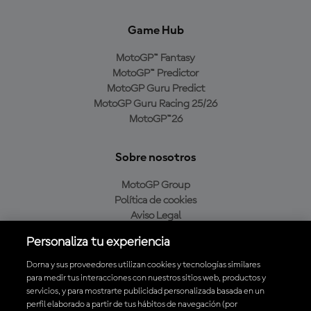
Game Hub
MotoGP™ Fantasy
MotoGP™ Predictor
MotoGP Guru Predict
MotoGP Guru Racing 25/26
MotoGP™26
Sobre nosotros
MotoGP Group
Política de cookies
Aviso Legal
Política de privacidad
Personaliza tu experiencia
Política de compra
Dorna y sus proveedores utilizan cookies y tecnologías similares
para medir tus interacciones con nuestros sitios web, productos y
servicios, y para mostrarte publicidad personalizada basada en un
Descarga la aplicación oficial de MotoGP™
perfil elaborado a partir de tus hábitos de navegación (por