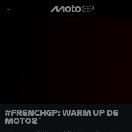
#FrenchGP: Warm Up de
Moto2™