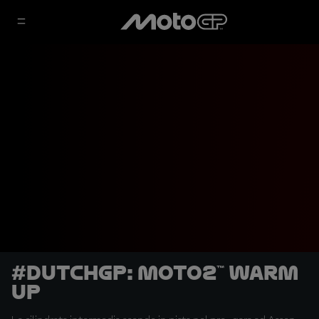
#DutchGP: Moto2™ Warm
Up