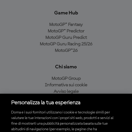
Game Hub
MotoGP™ Fantasy
MotoGP™ Predictor
MotoGP Guru Predict
MotoGP Guru Racing 25/26
MotoGP™26
Chi siamo
MotoGP Group
Informativa sui cookie
Avviso legale
Informativa sulla privacy
Personalizza la tua esperienza
Condizioni di acquisto
Dorna e i suoi fornitori utilizzano i cookie e tecnologie simili per
valutare le tue interazioni con i propri siti web, prodotti e servizi al
fine di mostrarti una pubblicità personalizzata basata sulle tue
Scarica l'app ufficiale MotoGP™
abitudini di navigazione (per esempio, le pagine che ha