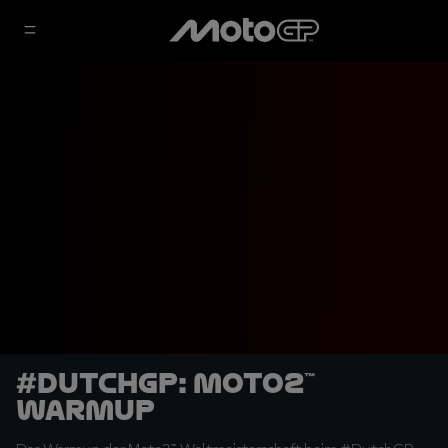
#DutchGP: Moto2™
Warmup