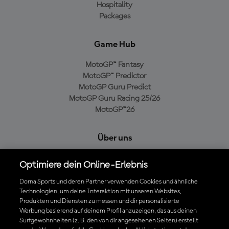
Hospitality
Packages
Game Hub
MotoGP™ Fantasy
MotoGP™ Predictor
MotoGP Guru Predict
MotoGP Guru Racing 25/26
MotoGP™26
Über uns
MotoGP Group
Optimiere dein Online-Erlebnis
Cookie-Richtlinien
Geschäftsbedingungen
Dorna Sports und deren Partner verwenden Cookies und ähnliche
Technologien, um deine Interaktion mit unseren Websites,
Datenschutzrichtlinien
Produkten und Diensten zu messen und dir personalisierte
Kaufrichtlinie
Werbung basierend auf deinem Profil anzuzeigen, das aus deinen
Surfgewohnheiten (z. B. den von dir angesehenen Seiten) erstellt