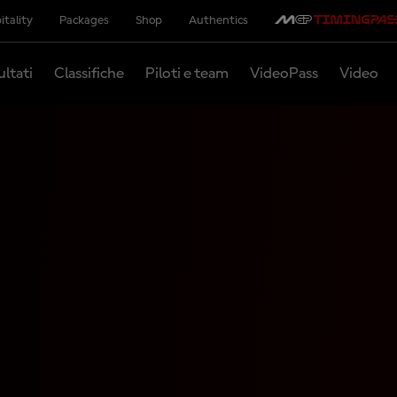
itality
Packages
Shop
Authentics
ultati
Classifiche
Piloti e team
VideoPass
Video