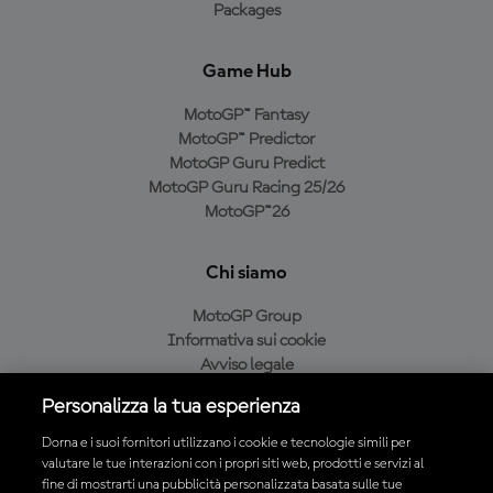
Packages
Game Hub
MotoGP™ Fantasy
MotoGP™ Predictor
MotoGP Guru Predict
MotoGP Guru Racing 25/26
MotoGP™26
Chi siamo
MotoGP Group
Informativa sui cookie
Avviso legale
Informativa sulla privacy
Personalizza la tua esperienza
Condizioni di acquisto
Dorna e i suoi fornitori utilizzano i cookie e tecnologie simili per
valutare le tue interazioni con i propri siti web, prodotti e servizi al
fine di mostrarti una pubblicità personalizzata basata sulle tue