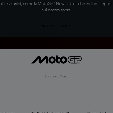
ti esclusivi, come la MotoGP™ Newsletter, che include report de
sul nostro sport.
ISCRIVITI GRATIS
Sponsor ufficiali