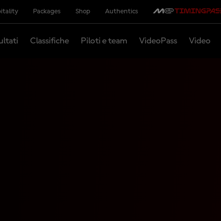
itality
Packages
Shop
Authentics
ultati
Classifiche
Piloti e team
VideoPass
Video