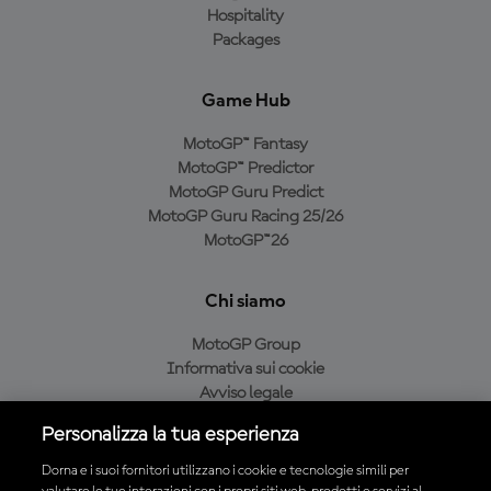
Hospitality
Packages
Game Hub
MotoGP™ Fantasy
MotoGP™ Predictor
MotoGP Guru Predict
MotoGP Guru Racing 25/26
MotoGP™26
Chi siamo
MotoGP Group
Informativa sui cookie
Avviso legale
Informativa sulla privacy
Personalizza la tua esperienza
Condizioni di acquisto
Dorna e i suoi fornitori utilizzano i cookie e tecnologie simili per