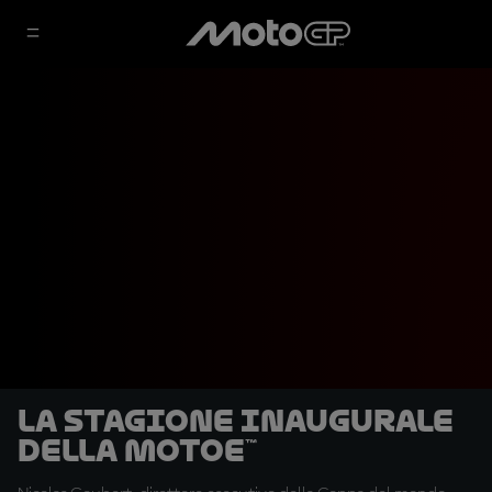
La stagione inaugurale
della MotoE™