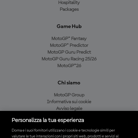
Hospitality
Packages
Game Hub
MotoGP™ Fantasy
MotoGP™ Predictor
MotoGP Guru Predict
MotoGP Guru Racing 25/26
MotoGP™26
Chi siamo
MotoGP Group
Informativa sui cookie
Avviso legale
Informativa sulla privacy
Personalizza la tua esperienza
Condizioni di acquisto
Dorna e i suoi fornitori utilizzano i cookie e tecnologie simili per
valutare le tue interazioni con i propri siti web, prodotti e servizi al