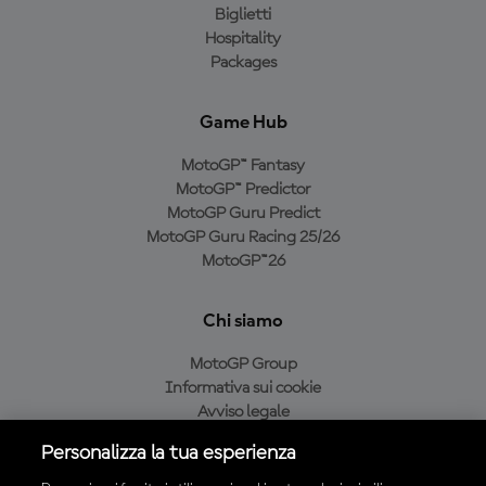
Biglietti
Hospitality
Packages
Game Hub
MotoGP™ Fantasy
MotoGP™ Predictor
MotoGP Guru Predict
MotoGP Guru Racing 25/26
MotoGP™26
Chi siamo
MotoGP Group
Informativa sui cookie
Avviso legale
Informativa sulla privacy
Personalizza la tua esperienza
Condizioni di acquisto