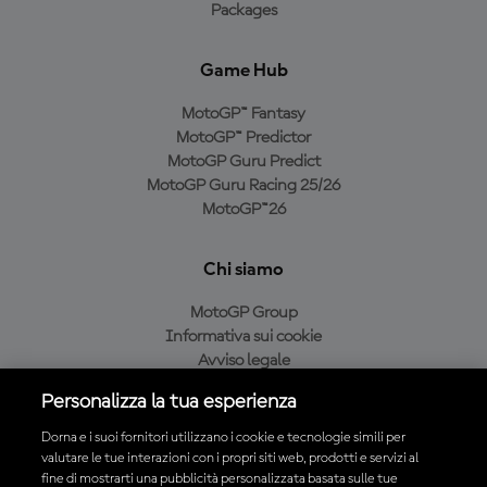
Packages
Game Hub
MotoGP™ Fantasy
MotoGP™ Predictor
MotoGP Guru Predict
MotoGP Guru Racing 25/26
MotoGP™26
Chi siamo
MotoGP Group
Informativa sui cookie
Avviso legale
Informativa sulla privacy
Personalizza la tua esperienza
Condizioni di acquisto
Dorna e i suoi fornitori utilizzano i cookie e tecnologie simili per
valutare le tue interazioni con i propri siti web, prodotti e servizi al
fine di mostrarti una pubblicità personalizzata basata sulle tue