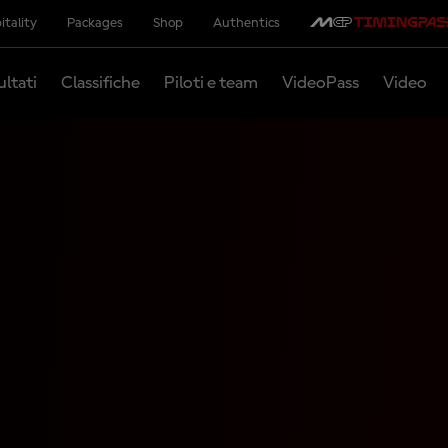
itality
Packages
Shop
Authentics
ultati
Classifiche
Piloti e team
VideoPass
Video