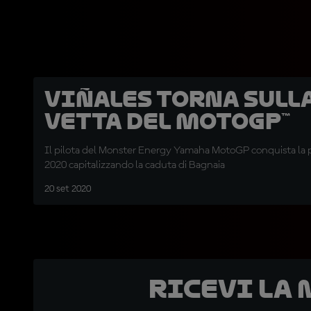
Viñales torna sull
vetta del MotoGP™
Il pilota del Monster Energy Yamaha MotoGP conquista la pr
2020 capitalizzando la caduta di Bagnaia
20 set 2020
Ricevi la