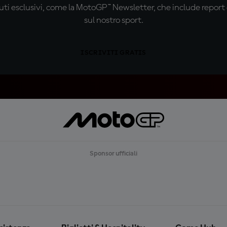
ti esclusivi, come la MotoGP™ Newsletter, che include report de
sul nostro sport.
ISCRIVITI GRATIS
Sponsor ufficiali