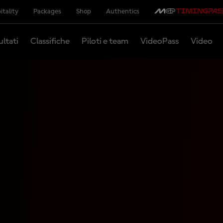
itality
Packages
Shop
Authentics
ultati
Classifiche
Piloti e team
VideoPass
Video