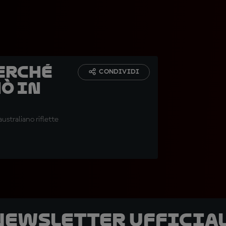
erché
CONDIVIDI
ò in
ustraliano riflette
 newsletter ufficial