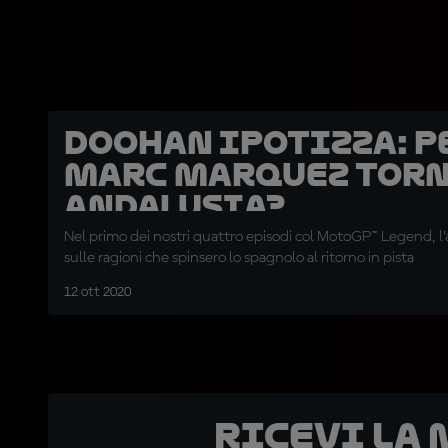
Doohan ipotizza: p
Marc Marquez torn
Andalusia?
Nel primo dei nostri quattro episodi col MotoGP™ Legend, l’a
sulle ragioni che spinsero lo spagnolo al ritorno in pista
12 ott 2020
Ricevi la