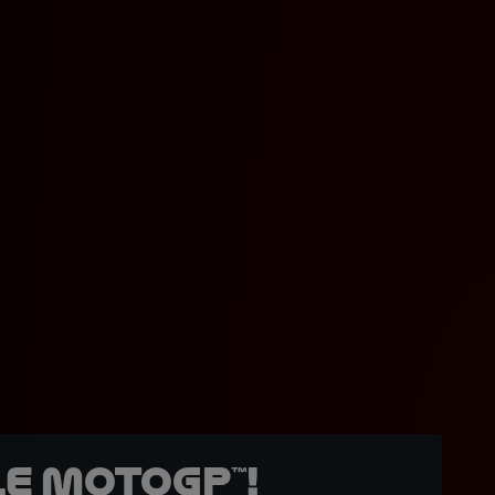
e MotoGP™!