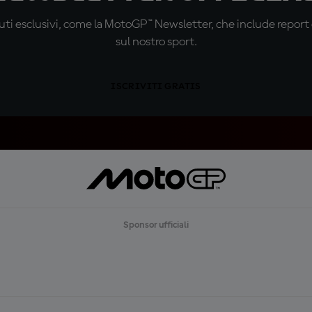
ti esclusivi, come la MotoGP™ Newsletter, che include report de
sul nostro sport.
ISCRIVITI GRATIS
Sponsor ufficiali