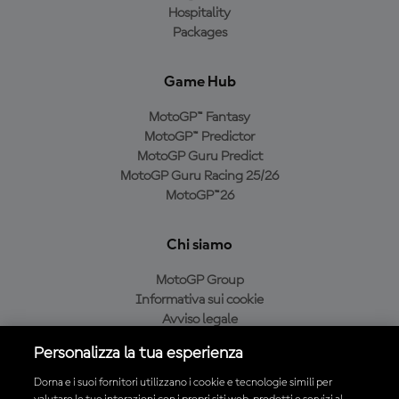
Hospitality
Packages
Game Hub
MotoGP™ Fantasy
MotoGP™ Predictor
MotoGP Guru Predict
MotoGP Guru Racing 25/26
MotoGP™26
Chi siamo
MotoGP Group
Informativa sui cookie
Avviso legale
Informativa sulla privacy
Personalizza la tua esperienza
Condizioni di acquisto
Dorna e i suoi fornitori utilizzano i cookie e tecnologie simili per