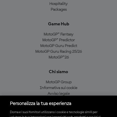
Hospitality
Packages
Game Hub
MotoGP™ Fantasy
MotoGP™ Predictor
MotoGP Guru Predict
MotoGP Guru Racing 25/26
MotoGP™26
Chi siamo
MotoGP Group
Informativa sui cookie
Avviso legale
Informativa sulla privacy
Personalizza la tua esperienza
Condizioni di acquisto
Dorna e i suoi fornitori utilizzano i cookie e tecnologie simili per