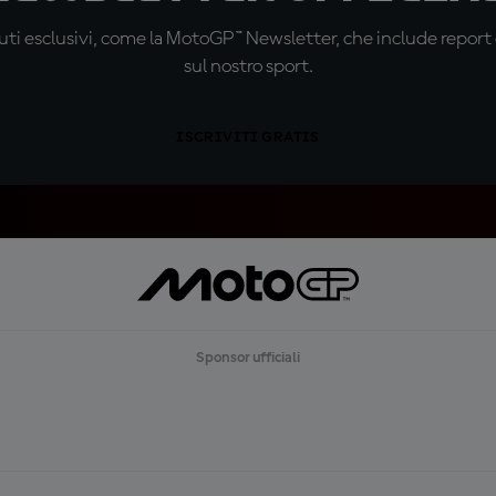
ti esclusivi, come la MotoGP™ Newsletter, che include report de
sul nostro sport.
ISCRIVITI GRATIS
Sponsor ufficiali