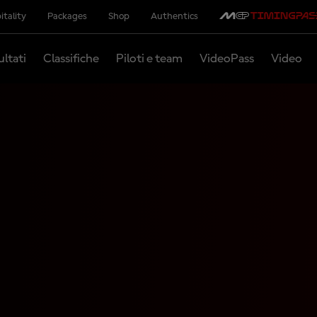
itality
Packages
Shop
Authentics
ultati
Classifiche
Piloti e team
VideoPass
Video