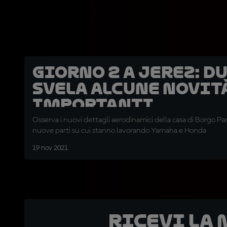
Giorno 2 a Jerez: D
svela alcune novit
importanti
Osserva i nuovi dettagli aerodinamici della casa di Borgo Pan
nuove parti su cui stanno lavorando Yamaha e Honda
19 nov 2021
Ricevi la