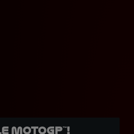
e MotoGP™!