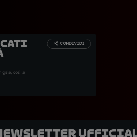
ucati
CONDIVIDI
à
igale, così le
 newsletter ufficial