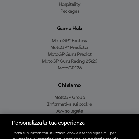
Hospitality
Packages
Game Hub
MotoGP™ Fantasy
MotoGP™ Predictor
MotoGP Guru Predict
MotoGP Guru Racing 25/26
MotoGP™26
Chi siamo
MotoGP Group
Informativa sui cookie
Avviso legale
Informativa sulla privacy
Personalizza la tua esperienza
Condizioni di acquisto
Dorna e i suoi fornitori utilizzano i cookie e tecnologie simili per