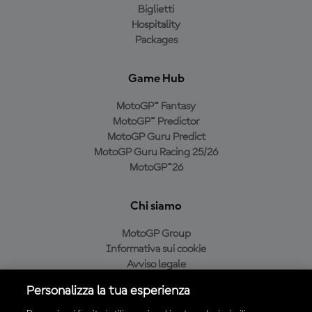
Biglietti
Hospitality
Packages
Game Hub
MotoGP™ Fantasy
MotoGP™ Predictor
MotoGP Guru Predict
MotoGP Guru Racing 25/26
MotoGP™26
Chi siamo
MotoGP Group
Informativa sui cookie
Avviso legale
Informativa sulla privacy
Personalizza la tua esperienza
Condizioni di acquisto