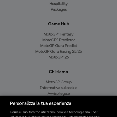
Hospitality
Packages
Game Hub
MotoGP™ Fantasy
MotoGP™ Predictor
MotoGP Guru Predict
MotoGP Guru Racing 25/26
MotoGP™26
Chi siamo
MotoGP Group
Informativa sui cookie
Avviso legale
Informativa sulla privacy
Personalizza la tua esperienza
Condizioni di acquisto
Dorna e i suoi fornitori utilizzano i cookie e tecnologie simili per