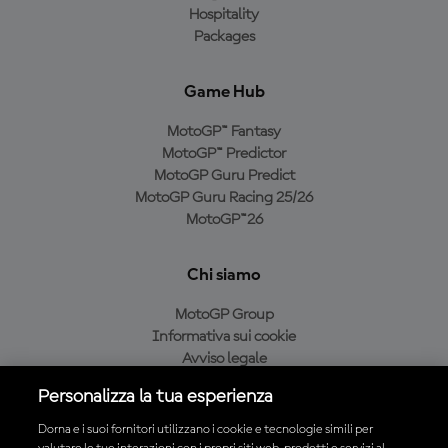
Hospitality
Packages
Game Hub
MotoGP™ Fantasy
MotoGP™ Predictor
MotoGP Guru Predict
MotoGP Guru Racing 25/26
MotoGP™26
Chi siamo
MotoGP Group
Informativa sui cookie
Avviso legale
Informativa sulla privacy
Personalizza la tua esperienza
Condizioni di acquisto
Dorna e i suoi fornitori utilizzano i cookie e tecnologie simili per