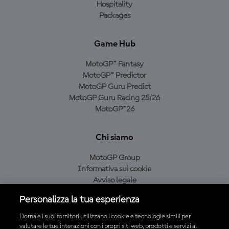
Hospitality
Packages
Game Hub
MotoGP™ Fantasy
MotoGP™ Predictor
MotoGP Guru Predict
MotoGP Guru Racing 25/26
MotoGP™26
Chi siamo
MotoGP Group
Informativa sui cookie
Avviso legale
Informativa sulla privacy
Personalizza la tua esperienza
Condizioni di acquisto
Dorna e i suoi fornitori utilizzano i cookie e tecnologie simili per
valutare le tue interazioni con i propri siti web, prodotti e servizi al