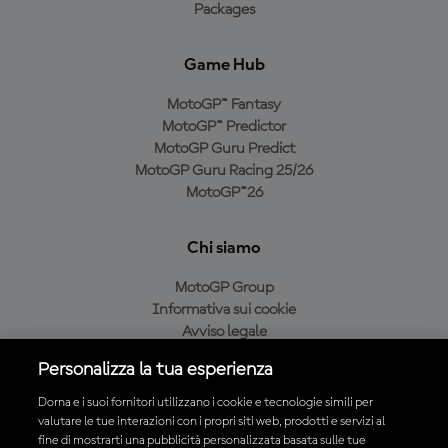
Packages
Game Hub
MotoGP™ Fantasy
MotoGP™ Predictor
MotoGP Guru Predict
MotoGP Guru Racing 25/26
MotoGP™26
Chi siamo
MotoGP Group
Informativa sui cookie
Avviso legale
Informativa sulla privacy
Personalizza la tua esperienza
Condizioni di acquisto
Dorna e i suoi fornitori utilizzano i cookie e tecnologie simili per
valutare le tue interazioni con i propri siti web, prodotti e servizi al
fine di mostrarti una pubblicità personalizzata basata sulle tue