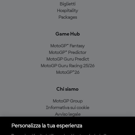
Biglietti
Hospitality
Packages
Game Hub
MotoGP™ Fantasy
MotoGP™ Predictor
MotoGP Guru Predict
MotoGP Guru Racing 25/26
MotoGP™26
Chi siamo
MotoGP Group
Informativa sui cookie
Avviso legale
Informativa sulla privacy
Personalizza la tua esperienza
Condizioni di acquisto