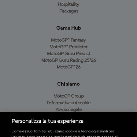
Hospitality
Packages
Game Hub
MotoGP™ Fantasy
MotoGP™ Predictor
MotoGP Guru Predict
MotoGP Guru Racing 25/26
MotoGP™26
Chi siamo
MotoGP Group
Informativa sui cookie
Avviso legale
Informativa sulla privacy
Personalizza la tua esperienza
Condizioni di acquisto
Dorna e i suoi fornitori utilizzano i cookie e tecnologie simili per