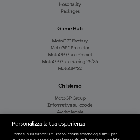
Hospitality
Packages
Game Hub
MotoGP™ Fantasy
MotoGP™ Predictor
MotoGP Guru Predict
MotoGP Guru Racing 25/26
MotoGP™26
Chi siamo
MotoGP Group
Informativa sui cookie
Avviso legale
Informativa sulla privacy
Personalizza la tua esperienza
Condizioni di acquisto
Dorna e i suoi fornitori utilizzano i cookie e tecnologie simili per