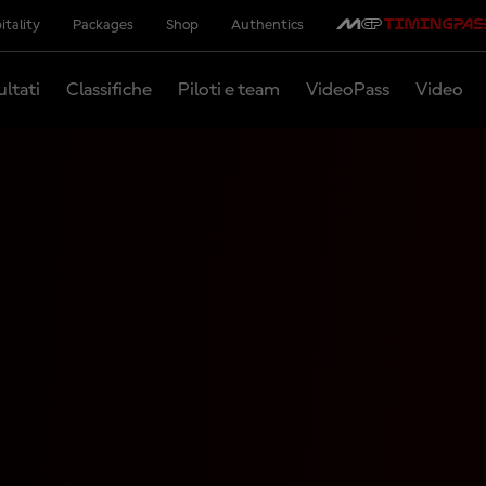
itality
Packages
Shop
Authentics
ultati
Classifiche
Piloti e team
VideoPass
Video