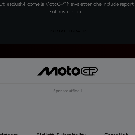
ti esclusivi, come la MotoGP™ Newsletter, che include report de
sul nostro sport.
ISCRIVITI GRATIS
Sponsor ufficiali