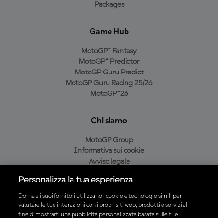
Packages
Game Hub
MotoGP™ Fantasy
MotoGP™ Predictor
MotoGP Guru Predict
MotoGP Guru Racing 25/26
MotoGP™26
Chi siamo
MotoGP Group
Informativa sui cookie
Avviso legale
Informativa sulla privacy
Personalizza la tua esperienza
Condizioni di acquisto
Dorna e i suoi fornitori utilizzano i cookie e tecnologie simili per
valutare le tue interazioni con i propri siti web, prodotti e servizi al
fine di mostrarti una pubblicità personalizzata basata sulle tue