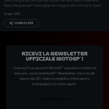
Dietro le quinte, nel box del Ducati Lenovo Team, insieme a
Marc Marquez per i festeggiamenti seguiti alla vittoria in Qatar
15 apr 2025
CONDIVIDI
Ricevi la newsletter
ufficiale MotoGP™!
Crea ora il tuo account MotoGP™ e accedi a contenuti
esclusivi, come la MotoGP™ Newsletter, che include
report dei GP, video incredibili e informazioni
interessanti sul nostro sport.
ISCRIVITI GRATIS