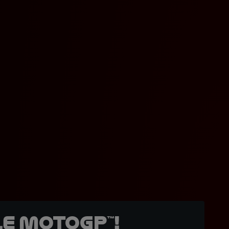
e MotoGP™!