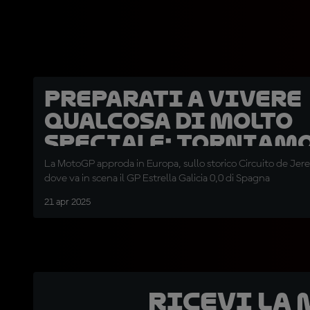
Preparati a vivere
qualcosa di molto
speciale: torniamo
Jerez!
La MotoGP approda in Europa, sullo storico Circuito de Jer
dove va in scena il GP Estrella Galicia 0,0 di Spagna
21 apr 2025
Ricevi la