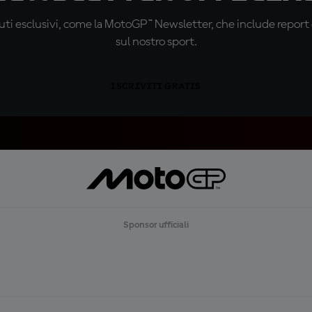
ti esclusivi, come la MotoGP™ Newsletter, che include report de
sul nostro sport.
ISCRIVITI GRATIS
Sponsor ufficiali