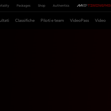
itality
Packages
Shop
Authentics
ultati
Classifiche
Piloti e team
VideoPass
Video