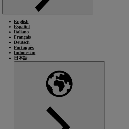
English
Español
Italiano
Français
Deutsch
Português
Indonesian
日本語