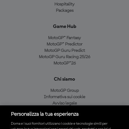
Hospitality
Packages
Game Hub
MotoGP™ Fantasy
MotoGP™ Predictor
MotoGP Guru Predict
MotoGP Guru Racing 25/26
MotoGP™26
Chi siamo
MotoGP Group
Informativa sui cookie
Avviso legale
Informativa sulla privacy
Personalizza la tua esperienza
Condizioni di acquisto
Dorna e i suoi fornitori utilizzano i cookie e tecnologie simili per