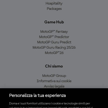
Hospitality
Packages
Game Hub
MotoGP™ Fantasy
MotoGP™ Predictor
MotoGP Guru Predict
MotoGP Guru Racing 25/26
MotoGP™26
Chi siamo
MotoGP Group
Informativa sui cookie
Avviso legale
Informativa sulla privacy
Personalizza la tua esperienza
Condizioni di acquisto
Dorna e i suoi fornitori utilizzano i cookie e tecnologie simili per