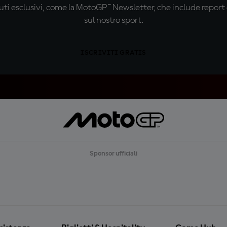
ti esclusivi, come la MotoGP™ Newsletter, che include report de
sul nostro sport.
ISCRIVITI GRATIS
Sponsor ufficiali