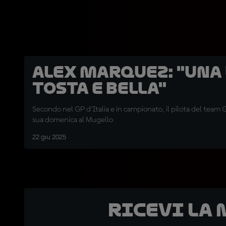
Alex Marquez: "Una
tosta e bella"
Secondo nel GP d'Italia e in campionato, il pilota del team Gr
sua domenica al Mugello
22 giu 2025
Ricevi la