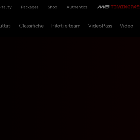
itality
Packages
Shop
Authentics
ultati
Classifiche
Piloti e team
VideoPass
Video