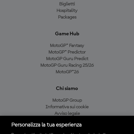
Biglietti
Hospitality
Packages
Game Hub
MotoGP™ Fantasy
MotoGP™ Predictor
MotoGP Guru Predict
MotoGP Guru Racing 25/26
MotoGP™26
Chi siamo
MotoGP Group
Informativa sui cookie
Avviso legale
Informativa sulla privacy
Personalizza la tua esperienza
Condizioni di acquisto