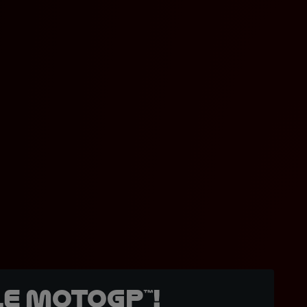
e MotoGP™!