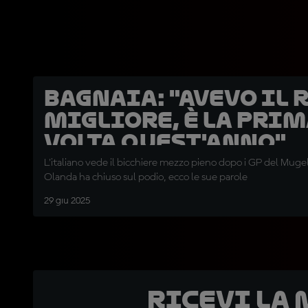
Bagnaia: "Avevo il
migliore, è la pri
volta quest'anno"
L'italiano vede il bicchiere mezzo pieno dopo i GP del Mugel
Olanda ha chiuso sul podio, ecco le sue parole
29 giu 2025
Ricevi la