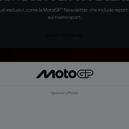
ti esclusivi, come la MotoGP™ Newsletter, che include report de
sul nostro sport.
ISCRIVITI GRATIS
Sponsor ufficiali