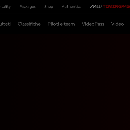
itality
Packages
Shop
Authentics
ultati
Classifiche
Piloti e team
VideoPass
Video