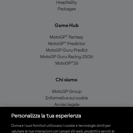
Hospitality
Packages
Game Hub
MotoGP™ Fantasy
MotoGP™ Predictor
MotoGP Guru Predict
MotoGP Guru Racing 25/26
MotoGP™26
Chi siamo
MotoGP Group
Informativa sui cookie
Avviso legale
Informativa sulla privacy
Personalizza la tua esperienza
Condizioni di acquisto
Dorna e i suoi fornitori utilizzano i cookie e tecnologie simili per
valutare le tue interazioni con i propri siti web, prodotti e servizi al