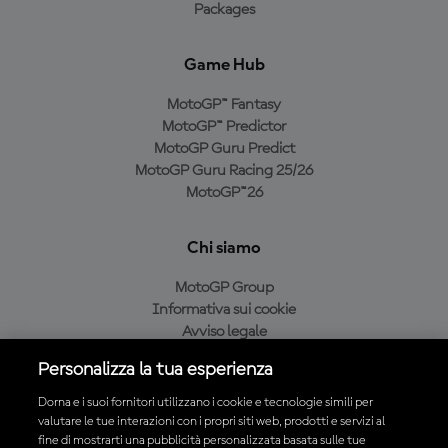
Packages
Game Hub
MotoGP™ Fantasy
MotoGP™ Predictor
MotoGP Guru Predict
MotoGP Guru Racing 25/26
MotoGP™26
Chi siamo
MotoGP Group
Informativa sui cookie
Avviso legale
Informativa sulla privacy
Personalizza la tua esperienza
Condizioni di acquisto
Dorna e i suoi fornitori utilizzano i cookie e tecnologie simili per
valutare le tue interazioni con i propri siti web, prodotti e servizi al
fine di mostrarti una pubblicità personalizzata basata sulle tue