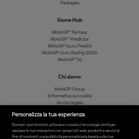
Packages
Game Hub
MotoGP™ Fantasy
MotoGP™ Predictor
MotoGP Guru Predict
MotoGP Guru Racing 25/26
MotoGP™26
Chi siamo
MotoGP Group
Informativa sui cookie
Avviso legale
Informativa sulla privacy
Personalizza la tua esperienza
Condizioni di acquisto
Dorna e i suoi fornitori utilizzano i cookie e tecnologie simili per
valutare le tue interazioni con i propri siti web, prodotti e servizi al
fine di mostrarti una pubblicità personalizzata basata sulle tue