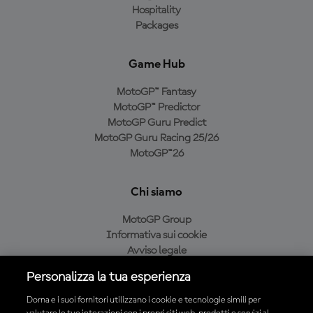
Hospitality
Packages
Game Hub
MotoGP™ Fantasy
MotoGP™ Predictor
MotoGP Guru Predict
MotoGP Guru Racing 25/26
MotoGP™26
Chi siamo
MotoGP Group
Informativa sui cookie
Avviso legale
Informativa sulla privacy
Personalizza la tua esperienza
Condizioni di acquisto
Dorna e i suoi fornitori utilizzano i cookie e tecnologie simili per